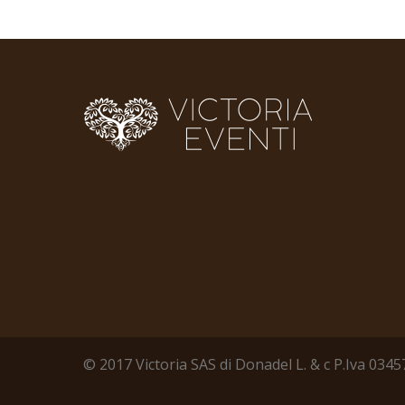
© 2017 Victoria SAS di Donadel L. & c P.Iva 03