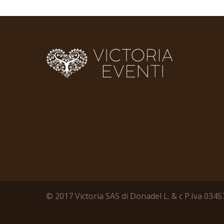
© 2017 Victoria SAS di Donadel L. & c P.Iva 03