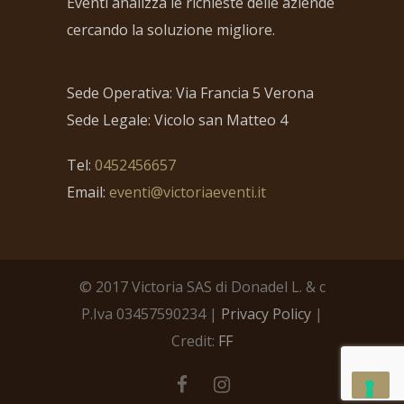
Eventi analizza le richieste delle aziende
cercando la soluzione migliore.
Sede Operativa: Via Francia 5 Verona
Sede Legale: Vicolo san Matteo 4
Tel:
0452456657
Email:
eventi@victoriaeventi.it
© 2017 Victoria SAS di Donadel L. & c
P.Iva 03457590234 |
Privacy Policy
|
Credit:
FF