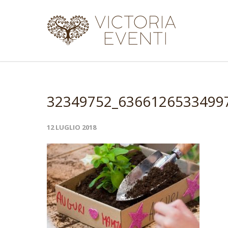
32349752_6366126533499
12 LUGLIO 2018