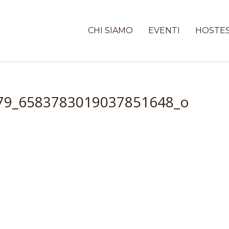
CHI SIAMO
EVENTI
HOSTE
79_6583783019037851648_o