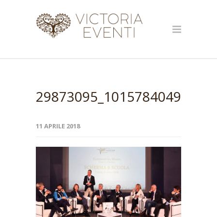
29873095_10157840493043
11 APRILE 2018