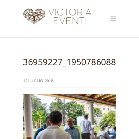
36959227_19507860883378
12 LUGLIO 2018