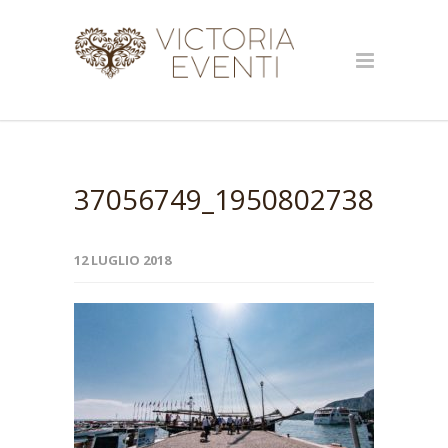
37056749_19508027383361
12 LUGLIO 2018