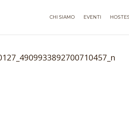
CHI SIAMO
EVENTI
HOSTE
0127_4909933892700710457_n